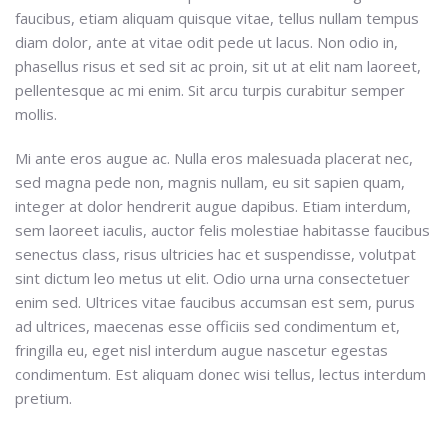
faucibus, etiam aliquam quisque vitae, tellus nullam tempus
diam dolor, ante at vitae odit pede ut lacus. Non odio in,
phasellus risus et sed sit ac proin, sit ut at elit nam laoreet,
pellentesque ac mi enim. Sit arcu turpis curabitur semper
mollis.
Mi ante eros augue ac. Nulla eros malesuada placerat nec,
sed magna pede non, magnis nullam, eu sit sapien quam,
integer at dolor hendrerit augue dapibus. Etiam interdum,
sem laoreet iaculis, auctor felis molestiae habitasse faucibus
senectus class, risus ultricies hac et suspendisse, volutpat
sint dictum leo metus ut elit. Odio urna urna consectetuer
enim sed. Ultrices vitae faucibus accumsan est sem, purus
ad ultrices, maecenas esse officiis sed condimentum et,
fringilla eu, eget nisl interdum augue nascetur egestas
condimentum. Est aliquam donec wisi tellus, lectus interdum
pretium.