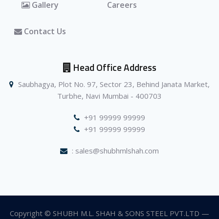
Gallery
Careers
Contact Us
Head Office Address
Saubhagya, Plot No. 97, Sector 23, Behind Janata Market,
Turbhe, Navi Mumbai - 400703
+91 99999 99999
+91 99999 99999
: sales@shubhmlshah.com
Copyright © SHUBH M.L. SHAH & SONS STEEL PVT.LTD —