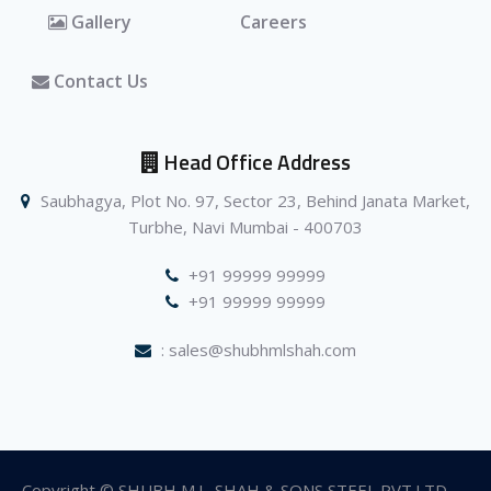
Gallery
Careers
Contact Us
Head Office Address
Saubhagya, Plot No. 97, Sector 23, Behind Janata Market,
Turbhe, Navi Mumbai - 400703
+91 99999 99999
+91 99999 99999
: sales@shubhmlshah.com
Copyright © SHUBH M.L. SHAH & SONS STEEL PVT.LTD —