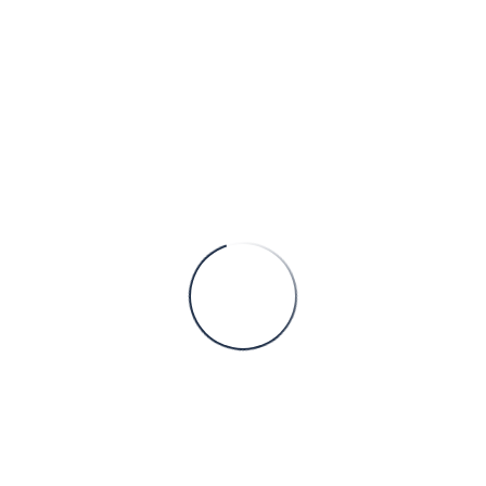
cidunt vestibulum lectus. Aliquam tincidunt tellus in diam semper, in
sodales velit.
ringilla. Morbi lectus magna, vehicula a iaculis sed, cursus efficit
 a. Aliquam sed vestibulum erat.
S