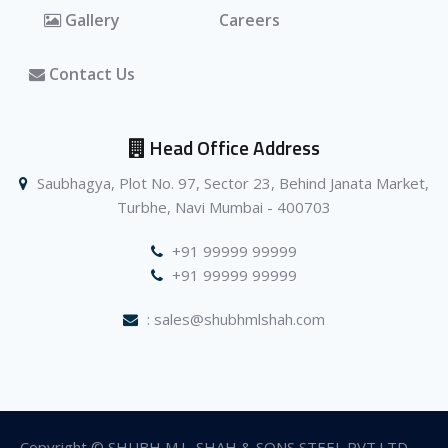
Gallery
Careers
Contact Us
Head Office Address
Saubhagya, Plot No. 97, Sector 23, Behind Janata Market,
Turbhe, Navi Mumbai - 400703
+91 99999 99999
+91 99999 99999
: sales@shubhmlshah.com
Copyright © SHUBH M.L. SHAH & SONS STEEL PVT.LTD —